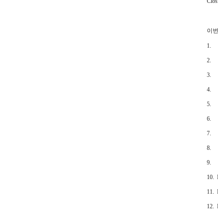
Clos
이번 
1. B
2. C
3. D
4. H
5. K
6. L
7. L
8. M
9. M
10. 
11. 
12. 