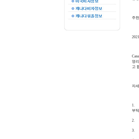
주한
202
Can
영리
고 
자세
1.
부탁
2.
3.