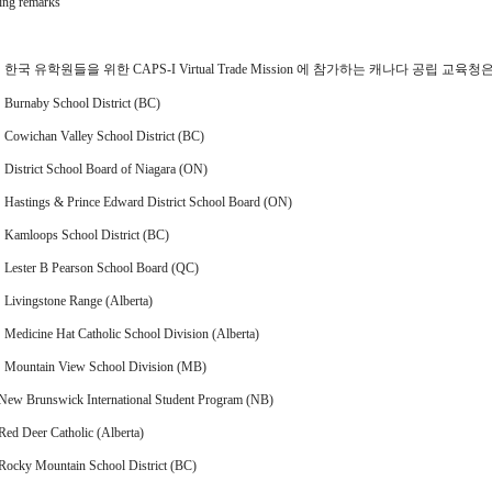
ing remarks
한국 유학원들을 위한 CAPS-I Virtual Trade Mission 에 참가하는 캐나다 공립 교육청
urnaby School District (BC)
owichan Valley School District (BC)
istrict School Board of Niagara (ON)
astings & Prince Edward District School Board (ON)
amloops School District (BC)
ester B Pearson School Board (QC)
ivingstone Range (Alberta)
edicine Hat Catholic School Division (Alberta)
ountain View School Division (MB)
New Brunswick International Student Program (NB)
Red Deer Catholic (Alberta)
Rocky Mountain School District (BC)