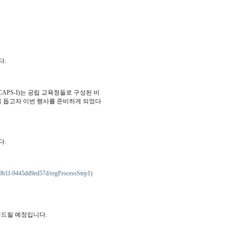
다.
공립학교협회(CAPS-I)는 공립 교육청들로 구성된 비
 돕고자 이번 행사를 준비하게 되었다
다.
1-9b1f-9445dd9ed57d/regProcessStep1)
보내드릴 예정입니다.