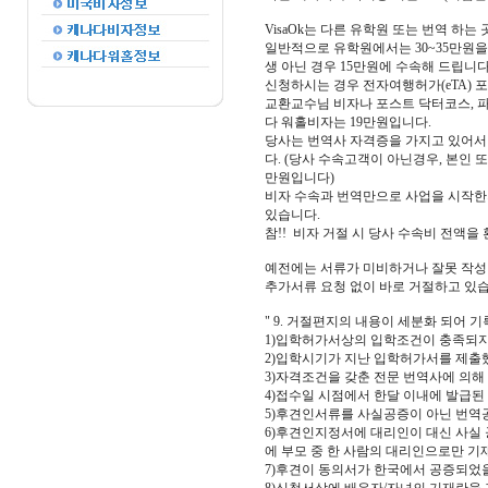
VisaOk는 다른 유학원 또는 번역 하
일반적으로 유학원에서는 30~35만원을 받
생 아닌 경우 15만원에 수속해 드립니
신청하시는 경우 전자여행허가(eTA) 
교환교수님 비자나 포스트 닥터코스, 파
다 워홀비자는 19만원입니다.
당사는 번역사 자격증을 가지고 있어서 
다. (당사 수속고객이 아닌경우, 본인 
만원입니다)
비자 수속과 번역만으로 사업을 시작한지
있습니다.
참!! 비자 거절 시 당사 수속비 전액을
예전에는 서류가 미비하거나 잘못 작성
추가서류 요청 없이 바로 거절하고 있
" 9. 거절편지의 내용이 세분화 되어 
1)입학허가서상의 입학조건이 충족되지
2)입학시기가 지난 입학허가서를 제출
3)자격조건을 갖춘 전문 번역사에 의해
4)접수일 시점에서 한달 이내에 발급된
5)후견인서류를 사실공증이 아닌 번역
6)후견인지정서에 대리인이 대신 사실 공
에 부모 중 한 사람의 대리인으로만 기
7)후견이 동의서가 한국에서 공증되었